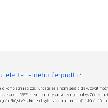
vatele tepelného čerpadla?
 kompletní realizaci. Chcete se s námi sejít a diskutovat mož
 čerpadel GREE, které mají léty prověřené jednotky. Záruka nejvy
jdůležitější věci, které obvykle zákazníci preferují. Ovládání čer