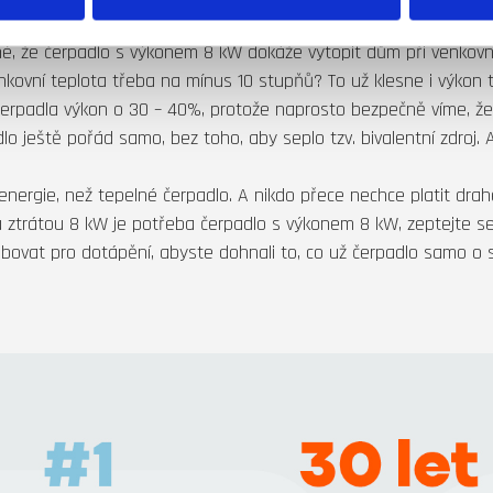
é, že čerpadlo s výkonem 8 kW dokáže vytopit dům při venkovn
nkovní teplota třeba na mínus 10 stupňů? To už klesne i výkon
čerpadla výkon o 30 – 40%, protože naprosto bezpečně víme, že 
 ještě pořád samo, bez toho, aby seplo tzv. bivalentní zdroj. A
é energie, než tepelné čerpadlo. A nikdo přece nechce platit dra
 ztrátou 8 kW je potřeba čerpadlo s výkonem 8 kW, zeptejte se 
řebovat pro dotápění, abyste dohnali to, co už čerpadlo samo o