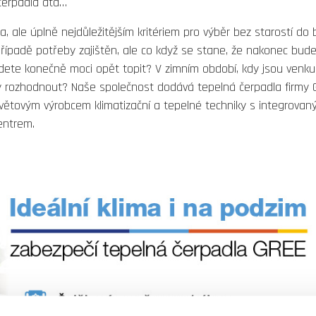
čerpadla atd…
, ale úplně nejdůležitějším kritériem pro výběr bez starostí do bu
 případě potřeby zajištěn, ale co když se stane, že nakonec bude
dete konečně moci opět topit? V zimním období, kdy jsou venku 
y rozhodnout? Naše společnost dodává tepelná čerpadla firmy
větovým výrobcem klimatizační a tepelné techniky s integrovan
entrem.