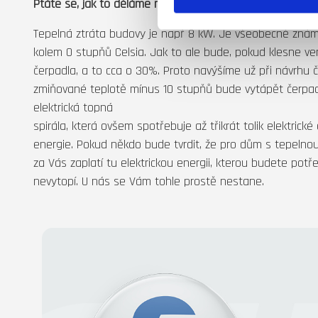
Ptáte se, jak to děláme my?
Tepelná ztráta budovy je např 8 kW. Je všeobecně znám
kolem 0 stupňů Celsia. Jak to ale bude, pokud klesne ve
čerpadla, a to cca o 30%. Proto navýšíme už při návrhu 
zmiňované teplotě mínus 10 stupňů bude vytápět čerpadlo
elektrická topná
spirála, která ovšem spotřebuje až třikrát tolik elektrick
energie. Pokud někdo bude tvrdit, že pro dům s tepelnou
za Vás zaplatí tu elektrickou energii, kterou budete pot
nevytopí. U nás se Vám tohle prostě nestane.