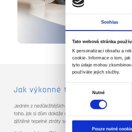
Souhlas
Tato webová stránka použív
K personalizaci obsahu a re
cookie. Informace o tom, jak
tyto údaje mohou zkombinovat
používáte jejich služby.
Výběr
Jak výkonné tepelné čerpadlo 
Nutné
souhlasu
Jedním z nedůležitějších údajů pro správné zvolení topnéh
toho, jak si dům dokáže udržet teplo a kolik tepla z ně
zjištěné tepelné ztráty se dá určit, jak výkonné tepelné če
Pouze nutné cooki