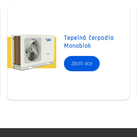
Tepelná čerpadla
Monoblok
Zjistit více