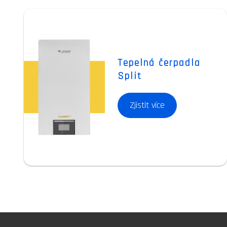
Tepelná čerpadla
Split
Zjistit více