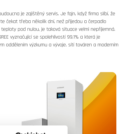
doucna je zajištěný servis. Je fajn, když firma slíbí, že
te čekat třeba několik dní, než přijedou a čerpadlo
teploty pod nulou, je taková situace velmi nepříjemná.
 GREE
vyznačující se spolehlivostí 99.1% a
která je
ým oddělením výzkumu a vývoje, sítí továren a moderním