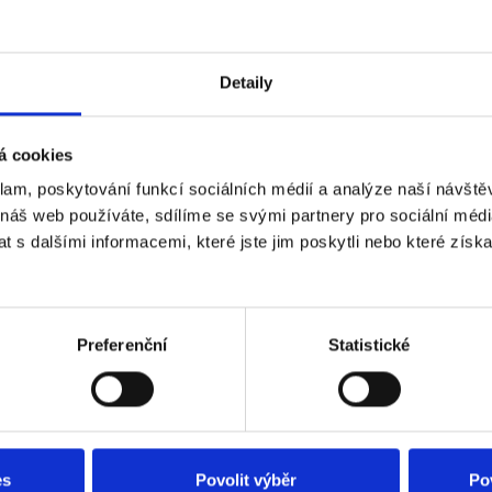
Detaily
á cookies
klam, poskytování funkcí sociálních médií a analýze naší návšt
 náš web používáte, sdílíme se svými partnery pro sociální média
 s dalšími informacemi, které jste jim poskytli nebo které získa
potřebuji?
Preferenční
Statistické
o výkonu je tzv. tepelná ztráta budovy. Je to vlastně fyzikální 
j unikne prostupem přes obvodové stěny, podlahy a stropy. Na z
rpadlo zvolit.
es
Povolit výběr
Po