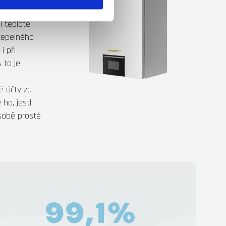
í teplotě
 tepelného
i při
 to je
hé účty za
ho, jestli
 sobě prostě