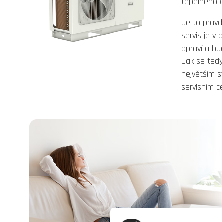
tepelného 
Je to pravda
servis je v
opraví a bu
Jak se ted
největším s
servisním c